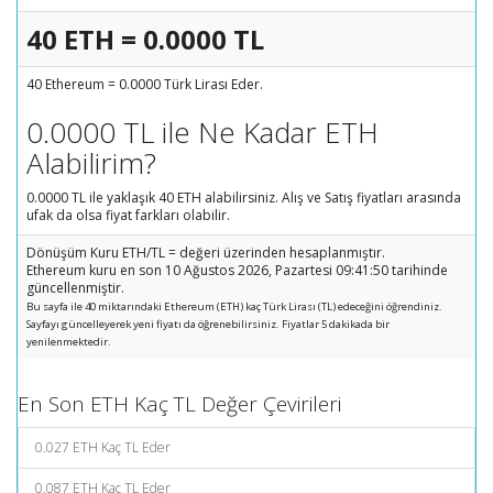
40 ETH = 0.0000 TL
40 Ethereum = 0.0000 Türk Lirası Eder.
0.0000 TL ile Ne Kadar ETH
Alabilirim?
0.0000 TL ile yaklaşık 40 ETH alabilirsiniz. Alış ve Satış fiyatları arasında
ufak da olsa fiyat farkları olabilir.
Dönüşüm Kuru ETH/TL = değeri üzerinden hesaplanmıştır.
Ethereum kuru en son 10 Ağustos 2026, Pazartesi 09:41:50 tarihinde
güncellenmiştir.
Bu sayfa ile 40 miktarındaki Ethereum (ETH) kaç Türk Lirası (TL) edeceğini öğrendiniz.
Sayfayı güncelleyerek yeni fiyatı da öğrenebilirsiniz. Fiyatlar 5 dakikada bir
yenilenmektedir.
En Son ETH Kaç TL Değer Çevirileri
0.027 ETH Kaç TL Eder
0.087 ETH Kaç TL Eder