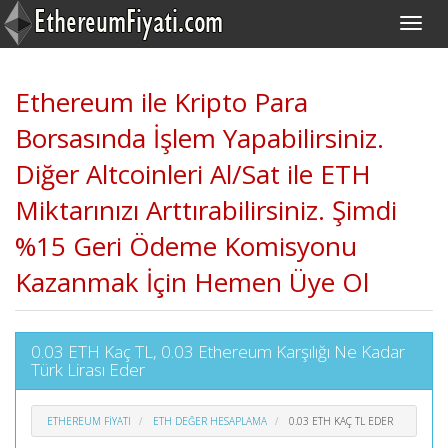
Ethereum ile Kripto Para
Borsasında İşlem Yapabilirsiniz.
Diğer Altcoinleri Al/Sat ile ETH
Miktarınızı Arttırabilirsiniz. Şimdi
%15 Geri Ödeme Komisyonu
Kazanmak İçin Hemen Üye Ol
0.03 ETH Kaç TL, 0.03 Ethereum Karşılığı Ne Kadar
Türk Lirası Eder
ETHEREUM FIYATI
ETH DEĞER HESAPLAMA
0.03 ETH KAÇ TL EDER