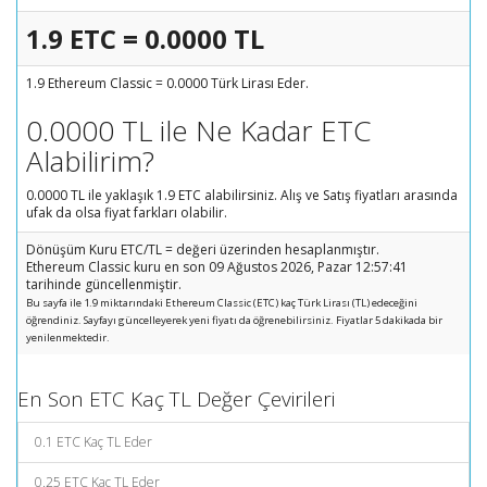
1.9 ETC = 0.0000 TL
1.9 Ethereum Classic = 0.0000 Türk Lirası Eder.
0.0000 TL ile Ne Kadar ETC
Alabilirim?
0.0000 TL ile yaklaşık 1.9 ETC alabilirsiniz. Alış ve Satış fiyatları arasında
ufak da olsa fiyat farkları olabilir.
Dönüşüm Kuru ETC/TL = değeri üzerinden hesaplanmıştır.
Ethereum Classic kuru en son 09 Ağustos 2026, Pazar 12:57:41
tarihinde güncellenmiştir.
Bu sayfa ile 1.9 miktarındaki Ethereum Classic (ETC) kaç Türk Lirası (TL) edeceğini
öğrendiniz. Sayfayı güncelleyerek yeni fiyatı da öğrenebilirsiniz. Fiyatlar 5 dakikada bir
yenilenmektedir.
En Son ETC Kaç TL Değer Çevirileri
0.1 ETC Kaç TL Eder
0.25 ETC Kaç TL Eder