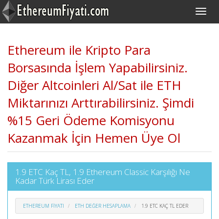
Ethereum ile Kripto Para
Borsasında İşlem Yapabilirsiniz.
Diğer Altcoinleri Al/Sat ile ETH
Miktarınızı Arttırabilirsiniz. Şimdi
%15 Geri Ödeme Komisyonu
Kazanmak İçin Hemen Üye Ol
1.9 ETC Kaç TL, 1.9 Ethereum Classic Karşılığı Ne
Kadar Türk Lirası Eder
ETHEREUM FIYATI
ETH DEĞER HESAPLAMA
1.9 ETC KAÇ TL EDER