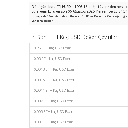
Dönüşüm Kuru ETH/USD = 1905.16 değeri üzerinden hesapla
Ethereum kuru en son 06 Ağustos 2026, Perşembe 23:34:54 t
Bu sayfa ile 1.6 miktarındaki Ethereum (ETH) kaç Dolar (USD) edeceğini öğrend
yenilenmektedir.
En Son ETH Kaç USD Değer Çevirileri
0.25 ETH Kaç USD Eder
0.03 ETH Kaç USD Eder
0.0013 ETH Kaç USD Eder
0.0015 ETH Kaç USD Eder
0.0011 ETH Kaç USD Eder
0.087 ETH Kaç USD Eder
0.005 ETH Kaç USD Eder
0.001 ETH Kaç USD Eder