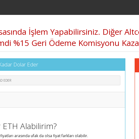
sında İşlem Yapabilirsiniz. Diğer Altco
iz. Şimdi %15 Geri Ödeme Komisyonu K
 Kadar Dolar Eder
SD EDER
 ETH Alabilirim?
fiyatları arasında ufak da olsa fiyat farkları olabilir.