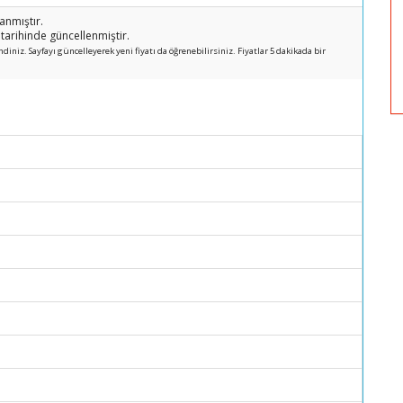
nmıştır.
arihinde güncellenmiştir.
iniz. Sayfayı güncelleyerek yeni fiyatı da öğrenebilirsiniz. Fiyatlar 5 dakikada bir