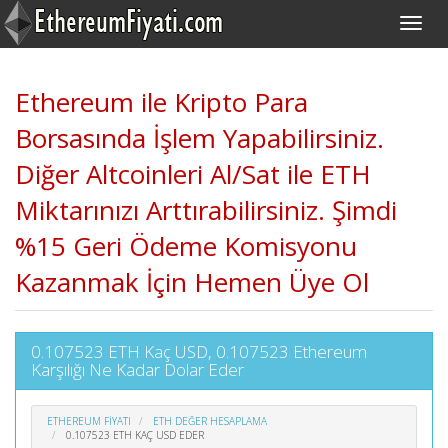
Ethereum ile Kripto Para
Borsasında İşlem Yapabilirsiniz.
Diğer Altcoinleri Al/Sat ile ETH
Miktarınızı Arttırabilirsiniz. Şimdi
%15 Geri Ödeme Komisyonu
Kazanmak İçin Hemen Üye Ol
0.107523 ETH Kaç USD, 0.107523 Ethereum
Karşılığı Ne Kadar Dolar Eder
ETHEREUM FIYATI
ETH DEĞER HESAPLAMA
0.107523 ETH KAÇ USD EDER