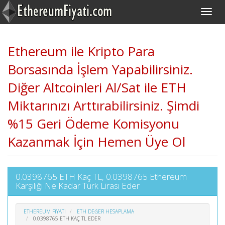
Ethereum ile Kripto Para
Borsasında İşlem Yapabilirsiniz.
Diğer Altcoinleri Al/Sat ile ETH
Miktarınızı Arttırabilirsiniz. Şimdi
%15 Geri Ödeme Komisyonu
Kazanmak İçin Hemen Üye Ol
0.0398765 ETH Kaç TL, 0.0398765 Ethereum
Karşılığı Ne Kadar Türk Lirası Eder
ETHEREUM FIYATI
ETH DEĞER HESAPLAMA
0.0398765 ETH KAÇ TL EDER