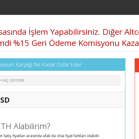
sında İşlem Yapabilirsiniz. Diğer Altco
iz. Şimdi %15 Geri Ödeme Komisyonu K
eum Karşılığı Ne Kadar Dolar Eder
TH KAÇ USD EDER
USD
TH Alabilirim?
Satış fiyatları arasında ufak da olsa fiyat farkları olabilir.