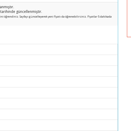
nmıştır.
arihinde güncellenmiştir.
i öğrendiniz. Sayfayı güncelleyerek yeni fiyatı da öğrenebilirsiniz. Fiyatlar 5 dakikada