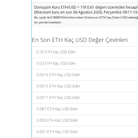
Dönüşüm Kuru ETH/USD = 1910.61 değeri üzerinden hesapla
Ethereum kuru en son 06 Ağustos 2026, Perşembe 09:11:16 t
Bu sayfa ile 0.00000164 miktarındaki Ethereum (ETH) kaç Dolar (USD) edeceğin
bir yenilenmektedir.
En Son ETH Kaç USD Değer Çevirileri
0.25 ETH Kaç USD Eder
0.03 ETH Kaç USD Eder
0.0013 ETH Kaç USD Eder
0.0015 ETH Kaç USD Eder
0.0011 ETH Kaç USD Eder
0.087 ETH Kaç USD Eder
0.005 ETH Kaç USD Eder
0.001 ETH Kaç USD Eder